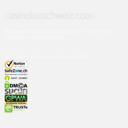
casinoluxschweiz.com
Willkommen bei casinoluxschweiz.com - Ihrem Ort für
Spannung und Unterhaltung.
Ihre Daten sind bei uns sicher geschützt.