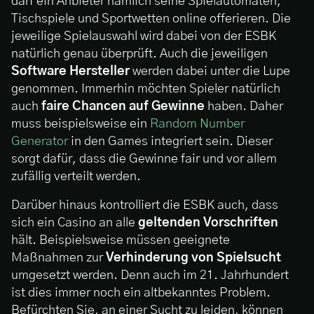
darf ein Anbieter nämlich seine Spielautomaten,
Tischspiele und Sportwetten online offerieren. Die
jeweilige Spielauswahl wird dabei von der ESBK
natürlich genau überprüft. Auch die jeweiligen
Software Hersteller
werden dabei unter die Lupe
genommen. Immerhin möchten Spieler natürlich
auch
faire Chancen auf Gewinne
haben. Daher
muss beispielsweise ein
Random Number
Generator
in den Games integriert sein. Dieser
sorgt dafür, dass die Gewinne fair und vor allem
zufällig verteilt werden.
Darüber hinaus kontrolliert die ESBK auch, dass
sich ein Casino an alle
geltenden Vorschriften
hält. Beispielsweise müssen geeignete
Maßnahmen zur
Verhinderung von Spielsucht
umgesetzt werden. Denn auch im 21. Jahrhundert
ist dies immer noch ein altbekanntes Problem.
Befürchten Sie, an einer Sucht zu leiden, können