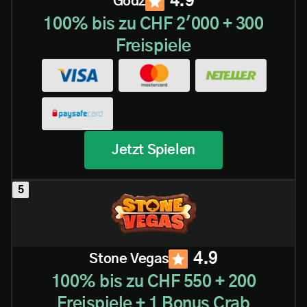
4.9
Godz
100% bis zu CHF 2'000 + 300
Freispiele
Jetzt Spielen
4.9
Stone Vegas
100% bis zu CHF 550 + 200
Freispiele + 1 Bonus Crab