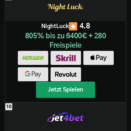
4.8
NightLuck
805% bis zu 6400€ + 280
Freispiele
Jetzt Spielen