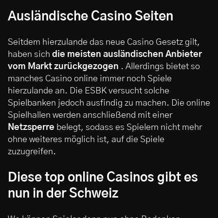
Ausländische Casino Seiten
Seitdem hierzulande das neue Casino Gesetz gilt,
haben sich
die meisten ausländischen Anbieter
vom Markt zurückgezogen
. Allerdings bietet so
manches Casino online immer noch Spiele
hierzulande an. Die ESBK versucht solche
Spielbanken jedoch ausfindig zu machen. Die online
Spielhallen werden anschließend mit einer
Netzsperre
belegt, sodass es Spielern nicht mehr
ohne weiteres möglich ist, auf die Spiele
zuzugreifen.
Diese top online Casinos gibt es
nun in der Schweiz