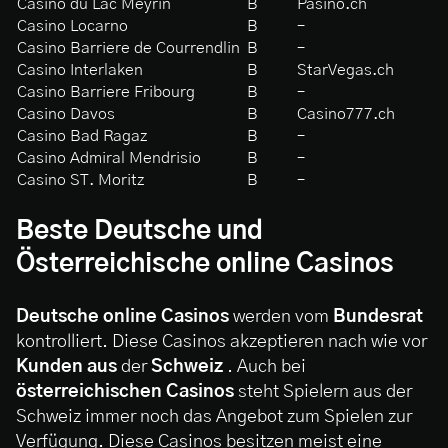
Casino du Lac Meyrin
B
Pasino.ch
Casino Locarno
B
–
Casino Barriere de Courrendlin
B
–
Casino Interlaken
B
StarVegas.ch
Casino Barriere Fribourg
B
–
Casino Davos
B
Casino777.ch
Casino Bad Ragaz
B
–
Casino Admiral Mendrisio
B
–
Casino ST. Moritz
B
–
Beste Deutsche und
Österreichische online Casinos
Deutsche online Casinos
werden vom
Bundesrat
kontrolliert. Diese Casinos akzeptieren nach wie vor
Kunden
aus
der
Schweiz
. Auch bei
österreichischen Casinos
steht Spielern aus der
Schweiz immer noch das Angebot zum Spielen zur
Verfügung. Diese Casinos besitzen meist eine