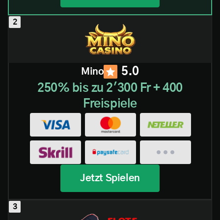
5.0
Mino
250% bis zu 2'300 Fr + 400
Freispiele
Jetzt Spielen