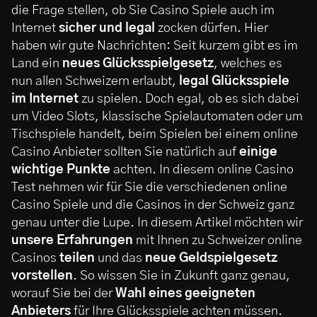
die Frage stellen, ob Sie Casino Spiele auch im
Internet
sicher und legal
zocken dürfen. Hier
haben wir gute Nachrichten: Seit kurzem gibt es im
Land ein
neues
Glücksspielgesetz
, welches es
nun allen Schweizern erlaubt,
legal
Glücksspiele
im Internet
zu spielen. Doch egal, ob es sich dabei
um Video Slots, klassische Spielautomaten oder um
Tischspiele handelt, beim Spielen bei einem online
Casino Anbieter sollten Sie natürlich auf
einige
wichtige Punkte
achten. In diesem online Casino
Test nehmen wir für Sie die verschiedenen online
Casino Spiele und die Casinos in der Schweiz ganz
genau unter die Lupe. In diesem Artikel möchten wir
unsere Erfahrungen
mit Ihnen zu Schweizer online
Casinos
teilen
und das
neue Geldspielgesetz
vorstellen
. So wissen Sie in Zukunft ganz genau,
worauf Sie bei der
Wahl eines geeigneten
Anbieters
für Ihre Glücksspiele achten müssen.