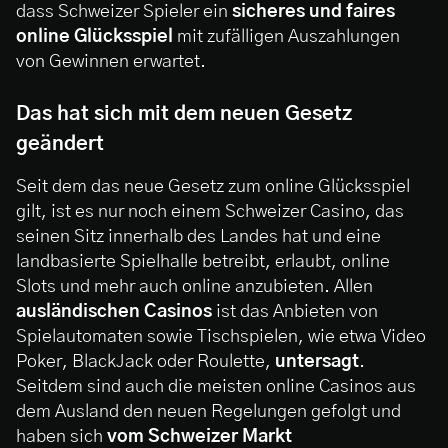
dass Schweizer Spieler ein
sicheres und faires
online Glücksspiel
mit zufälligen Auszahlungen
von Gewinnen erwartet.
Das hat sich mit dem neuen Gesetz
geändert
Seit dem das neue Gesetz zum online Glücksspiel
gilt, ist es nur noch einem Schweizer Casino, das
seinen Sitz innerhalb des Landes hat und eine
landbasierte Spielhalle betreibt, erlaubt, online
Slots und mehr auch online anzubieten. Allen
ausländischen Casinos
ist das Anbieten von
Spielautomaten sowie Tischspielen, wie etwa Video
Poker, BlackJack oder Roulette,
untersagt
.
Seitdem sind auch die meisten online Casinos aus
dem Ausland den neuen Regelungen gefolgt und
haben sich
vom Schweizer Markt