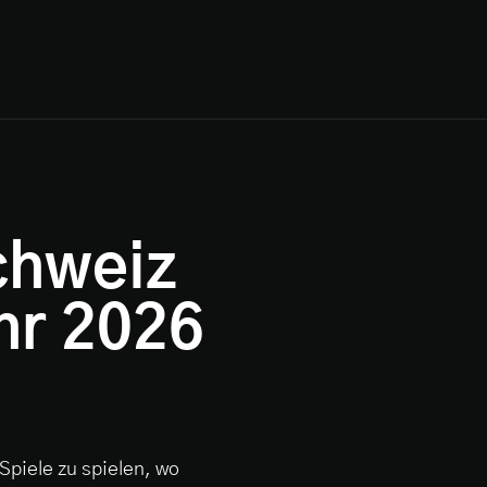
chweiz
hr 2026
Spiele zu spielen, wo