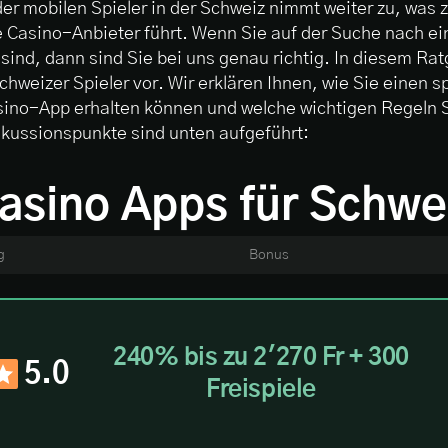
der mobilen Spieler in der Schweiz nimmt weiter zu, was
e Casino-Anbieter führt. Wenn Sie auf der Suche nach ei
sind, dann sind Sie bei uns genau richtig. In diesem Ratg
hweizer Spieler vor. Wir erklären Ihnen, wie Sie einen sp
sino-App erhalten können und welche wichtigen Regeln
skussionspunkte sind unten aufgeführt:
Casino Apps für Schwe
g
Bonus
240% bis zu 2'270 Fr + 300
5.0
Freispiele