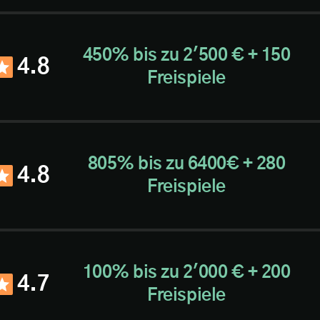
450% bis zu 2'500 € + 150
4.8
Freispiele
805% bis zu 6400€ + 280
4.8
Freispiele
100% bis zu 2'000 € + 200
4.7
Freispiele