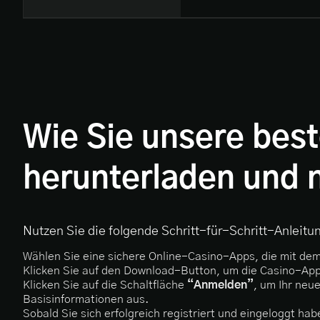
Wie Sie unsere bes
herunterladen und 
Nutzen Sie die folgende Schritt-für-Schritt-Anleitu
Wählen Sie eine sichere Online-Casino-Apps, die mit dem
Klicken Sie auf den Download-Button, um die Casino-App 
Klicken Sie auf die Schaltfläche
“Anmelden”
, um Ihr neu
Basisinformationen aus.
Sobald Sie sich erfolgreich registriert und eingeloggt h